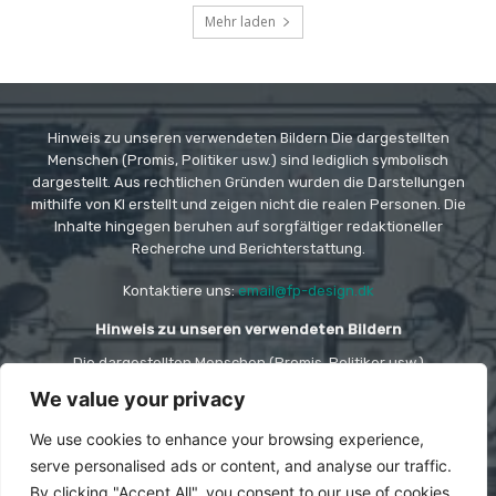
Mehr laden
Hinweis zu unseren verwendeten Bildern Die dargestellten
Menschen (Promis, Politiker usw.) sind lediglich symbolisch
dargestellt. Aus rechtlichen Gründen wurden die Darstellungen
mithilfe von KI erstellt und zeigen nicht die realen Personen. Die
Inhalte hingegen beruhen auf sorgfältiger redaktioneller
Recherche und Berichterstattung.
Kontaktiere uns:
email@fp-design.dk
Hinweis zu unseren verwendeten Bildern
Die dargestellten Menschen (Promis, Politiker usw.)
sind lediglich symbolisch dargestellt. Aus rechtlichen
We value your privacy
Gründen wurden die Darstellungen mithilfe von KI
erstellt und zeigen nicht die realen Personen. Die
Inhalte hingegen beruhen auf sorgfältiger
We use cookies to enhance your browsing experience,
redaktioneller Recherche und Berichterstattung.
serve personalised ads or content, and analyse our traffic.
By clicking "Accept All", you consent to our use of cookies.