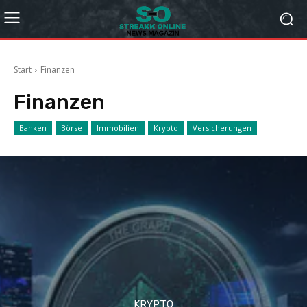
Start
Finanzen
Finanzen
Banken
Börse
Immobilien
Krypto
Versicherungen
KRYPTO