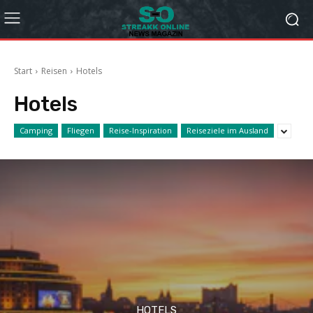
Start
Reisen
Hotels
Hotels
Camping
Fliegen
Reise-Inspiration
Reiseziele im Ausland
HOTELS