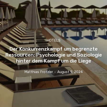
HOTELS
Der Konkurrenzkampf um begrenzte
Ressourcen: Psychologie und Soziologie
hinter dem Kampf um die Liege
Matthias Frotzler
-
August 9, 2024