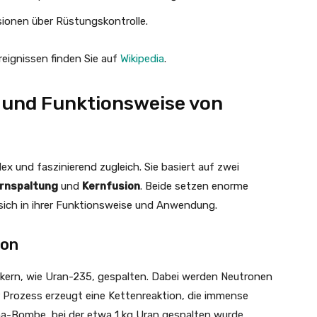
sionen über Rüstungskontrolle.
reignissen finden Sie auf
Wikipedia
.
 und Funktionsweise von
x und faszinierend zugleich. Sie basiert auf zwei
rnspaltung
und
Kernfusion
. Beide setzen enorme
sich in ihrer Funktionsweise und Anwendung.
ion
mkern, wie Uran-235, gespalten. Dabei werden Neutronen
er Prozess erzeugt eine Kettenreaktion, die immense
hima-Bombe, bei der etwa 1 kg Uran gespalten wurde.