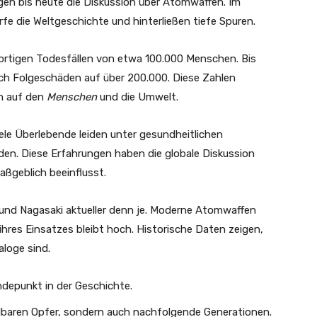
ägen bis heute die Diskussion über Atomwaffen. Im
 die Weltgeschichte und hinterließen tiefe Spuren.
rtigen Todesfällen von etwa 100.000 Menschen. Bis
rch Folgeschäden auf über 200.000. Diese Zahlen
n auf den
Menschen
und die Umwelt.
iele Überlebende leiden unter gesundheitlichen
en. Diese Erfahrungen haben die globale Diskussion
ßgeblich beeinflusst.
und Nagasaki aktueller denn je. Moderne Atomwaffen
o ihres Einsatzes bleibt hoch. Historische Daten zeigen,
loge sind.
depunkt in der Geschichte.
elbaren Opfer, sondern auch nachfolgende Generationen.