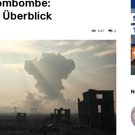
tombombe:
 Überblick
947
0
N