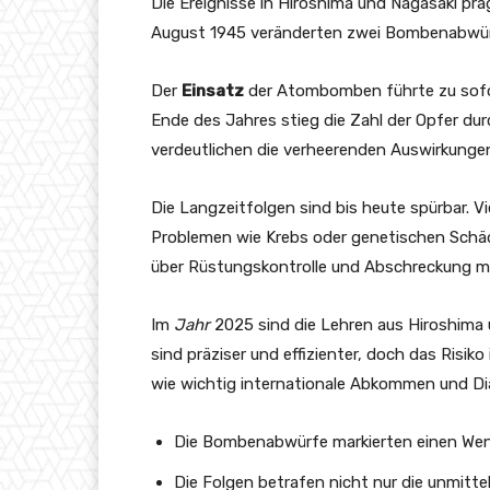
Die Ereignisse in Hiroshima und Nagasaki pr
August 1945 veränderten zwei Bombenabwürfe
Der
Einsatz
der Atombomben führte zu sofo
Ende des Jahres stieg die Zahl der Opfer du
verdeutlichen die verheerenden Auswirkunge
Die Langzeitfolgen sind bis heute spürbar. V
Problemen wie Krebs oder genetischen Schäd
über Rüstungskontrolle und Abschreckung ma
Im
Jahr
2025 sind die Lehren aus Hiroshima 
sind präziser und effizienter, doch das Risik
wie wichtig internationale Abkommen und Dia
Die Bombenabwürfe markierten einen Wen
Die Folgen betrafen nicht nur die unmitt