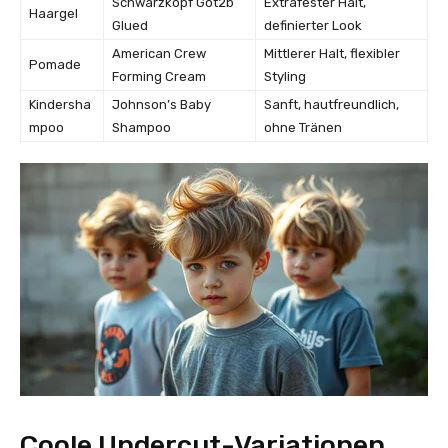
Schwarzkopf Got2b
Extrafester Halt,
Haargel
Glued
definierter Look
American Crew
Mittlerer Halt, flexibler
Pomade
Forming Cream
Styling
Kindersha
Johnson’s Baby
Sanft, hautfreundlich,
mpoo
Shampoo
ohne Tränen
Coole Undercut-Variationen