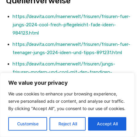
Quellenverweise
https://deavita.com/maenerwelt/frisuren/frisuren-fuer-
jungs-2024-cool-frech-pflegeleicht-fade-ideen-
984123.html
https://deavita.com/maenerwelt/frisuren/frisuren-fuer-
teenager-jungs-2024-ideen-und-tipps-891231.html
https://deavita.com/maenerwelt/frisuren/jungs-
frisuren-modern-und-cool-mit-den-trendigen-
haarschnitten-fuer-2024.html
We value your privacy
https://bdo-online.de/coole-frisuren-fuer-jungs-ab-10/
We use cookies to enhance your browsing experience,
serve personalised ads or content, and analyse our traffic.
https://bdo-online.de/jungs-frisuren/
By clicking "Accept All", you consent to our use of cookies.
https://www.leben-und-erziehen.de/kind/erziehung-
entwicklung/coole-jungs-frisuren-14124.html
Customise
Reject All
Accept All
https://deavita.com/maenerwelt/frisuren/jungs-