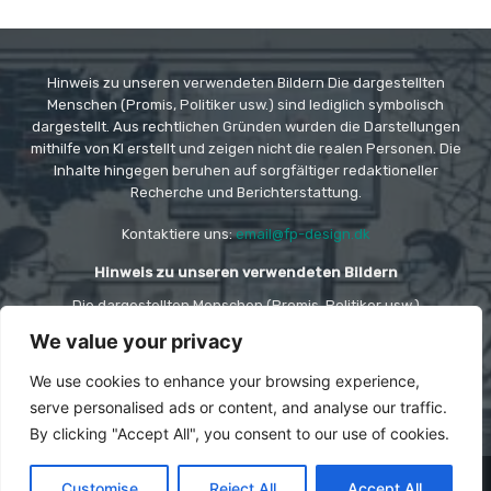
Hinweis zu unseren verwendeten Bildern Die dargestellten
Menschen (Promis, Politiker usw.) sind lediglich symbolisch
dargestellt. Aus rechtlichen Gründen wurden die Darstellungen
mithilfe von KI erstellt und zeigen nicht die realen Personen. Die
Inhalte hingegen beruhen auf sorgfältiger redaktioneller
Recherche und Berichterstattung.
Kontaktiere uns:
email@fp-design.dk
Hinweis zu unseren verwendeten Bildern
Die dargestellten Menschen (Promis, Politiker usw.)
sind lediglich symbolisch dargestellt. Aus rechtlichen
We value your privacy
Gründen wurden die Darstellungen mithilfe von KI
erstellt und zeigen nicht die realen Personen. Die
Inhalte hingegen beruhen auf sorgfältiger
We use cookies to enhance your browsing experience,
redaktioneller Recherche und Berichterstattung.
serve personalised ads or content, and analyse our traffic.
By clicking "Accept All", you consent to our use of cookies.
© Copyright -
FP DESIGN
Customise
Reject All
Accept All