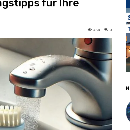
gstipps für Ihre
454
0
N