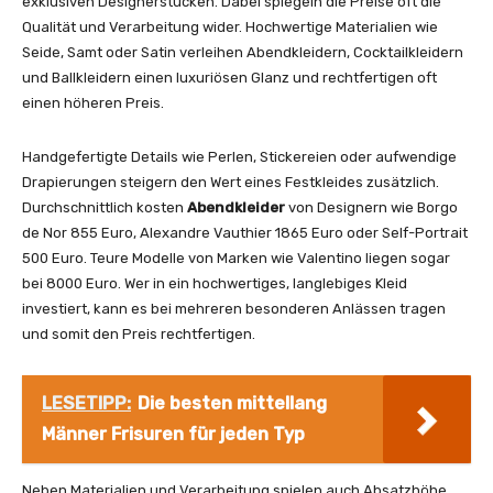
exklusiven Designerstücken. Dabei spiegeln die Preise oft die
Qualität und Verarbeitung wider. Hochwertige Materialien wie
Seide, Samt oder Satin verleihen Abendkleidern, Cocktailkleidern
und Ballkleidern einen luxuriösen Glanz und rechtfertigen oft
einen höheren Preis.
Handgefertigte Details wie Perlen, Stickereien oder aufwendige
Drapierungen steigern den Wert eines Festkleides zusätzlich.
Durchschnittlich kosten
Abendkleider
von Designern wie Borgo
de Nor 855 Euro, Alexandre Vauthier 1865 Euro oder Self-Portrait
500 Euro. Teure Modelle von Marken wie Valentino liegen sogar
bei 8000 Euro. Wer in ein hochwertiges, langlebiges Kleid
investiert, kann es bei mehreren besonderen Anlässen tragen
und somit den Preis rechtfertigen.
LESETIPP:
Die besten mittellang
Männer Frisuren für jeden Typ
Neben Materialien und Verarbeitung spielen auch Absatzhöhe