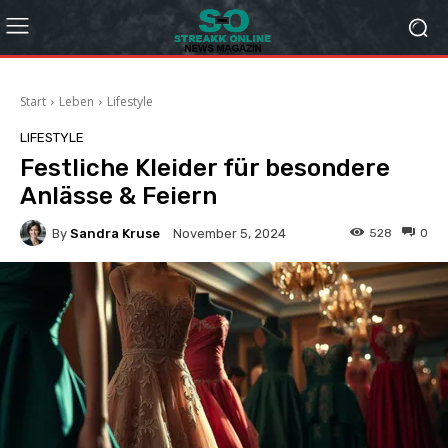
Start
Leben
Lifestyle
LIFESTYLE
Festliche Kleider für besondere
Anlässe & Feiern
By
Sandra Kruse
528
0
November 5, 2024