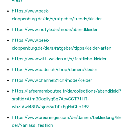
-fest
https://www.peek-
cloppenburg.de/de/s/ratgeber/trends/kleider
https://www.instyle.de/mode/abendkleider
https://www.peek-
cloppenburg.de/de/s/ratgeber/tipps/kleider-arten
https://www.witt-weiden.at/s/festliche-kleider
https://www.bader.ch/shop/damen/kleider
https://www.channel21.ch/mode/kleider
https://lafeemaraboutee.fr/de/collections/abendkleid?
srsltid=AfmBOopllyqSq7AcvCGT7tHT-
whzIVwl48UWsjnh5uTiPkFgNaCbhfB9
https://www.breuninger.com/de/damen/bekleidung/klei
der/?anlass=festlich