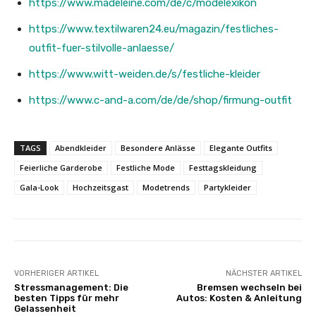
https://www.madeleine.com/de/c/modelexikon
https://www.textilwaren24.eu/magazin/festliches-
outfit-fuer-stilvolle-anlaesse/
https://www.witt-weiden.de/s/festliche-kleider
https://www.c-and-a.com/de/de/shop/firmung-outfit
TAGS
Abendkleider
Besondere Anlässe
Elegante Outfits
Feierliche Garderobe
Festliche Mode
Festtagskleidung
Gala-Look
Hochzeitsgast
Modetrends
Partykleider
VORHERIGER ARTIKEL
NÄCHSTER ARTIKEL
Stressmanagement: Die
Bremsen wechseln bei
besten Tipps für mehr
Autos: Kosten & Anleitung
Gelassenheit