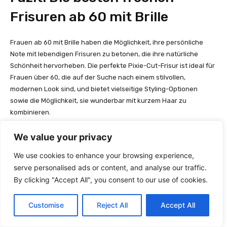
Frisuren ab 60 mit Brille
Frauen ab 60 mit Brille haben die Möglichkeit, ihre persönliche
Note mit lebendigen Frisuren zu betonen, die ihre natürliche
Schönheit hervorheben. Die perfekte Pixie-Cut-Frisur ist ideal für
Frauen über 60, die auf der Suche nach einem stilvollen,
modernen Look sind, und bietet vielseitige Styling-Optionen
sowie die Möglichkeit, sie wunderbar mit kurzem Haar zu
kombinieren.
We value your privacy
Zusammenfassung der wichtigsten
Tipps
We use cookies to enhance your browsing experience,
serve personalised ads or content, and analyse our traffic.
Der Pixie-Cut punktet mit verschiedenen Varianten wie dem
By clicking "Accept All", you consent to our use of cookies.
Choppy Cut und dem Curly Pixie, die Textur und Volumen
verleihen und graues Haar wunderschön in Szene setzen. Die
Customise
Reject All
Accept All
Varianten des Pixie-Cuts reichen von klassisch bis lockig und
ermöglichen es Frauen über 60, ihr graues Haar mit Stil zu