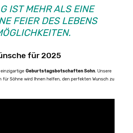
G IST MEHR ALS EINE
INE FEIER DES LEBENS
MÖGLICHKEITEN.
ünsche für 2025
 einzigartige
Geburtstagsbotschaften Sohn
. Unsere
 für Söhne wird Ihnen helfen, den perfekten Wunsch zu