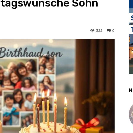
tstagswünsche Sohn
322
0
N