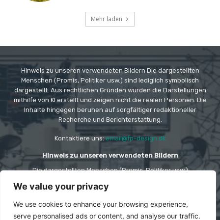
Mehr laden
Hinweis zu unseren verwendeten Bildern Die dargestellten
Menschen (Promis, Politiker usw.) sind lediglich symbolisch
dargestellt. Aus rechtlichen Gründen wurden die Darstellungen
mithilfe von KI erstellt und zeigen nicht die realen Personen. Die
Inhalte hingegen beruhen auf sorgfältiger redaktioneller
Recherche und Berichterstattung.
Kontaktiere uns:
email@fp-design.dk
Hinweis zu unseren verwendeten Bildern
Die dargestellten Menschen (Promis, Politiker usw.)
sind lediglich symbolisch dargestellt. Aus rechtlichen
We value your privacy
Gründen wurden die Darstellungen mithilfe von KI
erstellt und zeigen nicht die realen Personen. Die
Inhalte hingegen beruhen auf sorgfältiger
We use cookies to enhance your browsing experience,
redaktioneller Recherche und Berichterstattung.
serve personalised ads or content, and analyse our traffic.