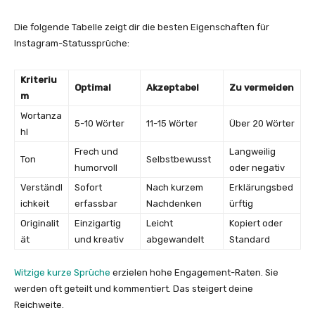
Die folgende Tabelle zeigt dir die besten Eigenschaften für
Instagram-Statussprüche:
Kriteriu
Optimal
Akzeptabel
Zu vermeiden
m
Wortanza
5-10 Wörter
11-15 Wörter
Über 20 Wörter
hl
Frech und
Langweilig
Ton
Selbstbewusst
humorvoll
oder negativ
Verständl
Sofort
Nach kurzem
Erklärungsbed
ichkeit
erfassbar
Nachdenken
ürftig
Originalit
Einzigartig
Leicht
Kopiert oder
ät
und kreativ
abgewandelt
Standard
Witzige kurze Sprüche
erzielen hohe Engagement-Raten. Sie
werden oft geteilt und kommentiert. Das steigert deine
Reichweite.