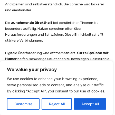
Anglizismen sind selbstverständlich. Die Sprache wird lockerer
und emotionaler.
Die
zunehmende Direktheit
bei persönlichen Themen ist
besonders auffällig. Nutzer sprechen offen über
Herausforderungen und Schwächen. Diese Ehrlichkeit schafft
stärkere Verbindungen.
Digitale Überforderung wird oft thematisiert.
Kurze Sprüche mit
Humor
helfen, schwierige Situationen zu bewältigen. Selbstironie
wird ein wichtiges Kommunikationsmittel.
We value your privacy
Die Entwicklung zeigt: Perfektion ist out,
Authentizität
ist in.
We use cookies to enhance your browsing experience,
Menschen wollen sich mit echten Geschichten identifizieren.
serve personalised ads or content, and analyse our traffic.
Diese Veränderung prägt die gesamte Social-Media-
By clicking "Accept All", you consent to our use of cookies.
Kommunikation nachhaltig.
Customise
Reject All
Accept All
Personalisierung deiner