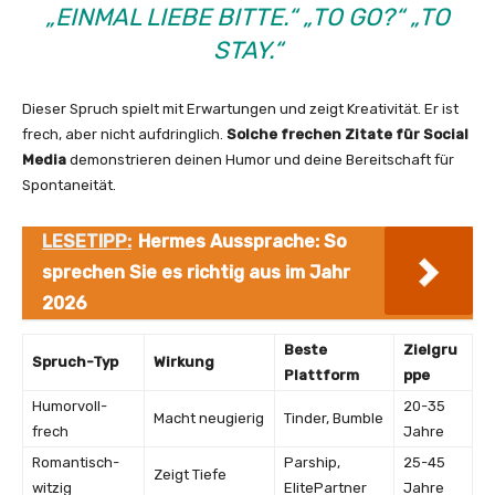
„EINMAL LIEBE BITTE.“ „TO GO?“ „TO
STAY.“
Dieser Spruch spielt mit Erwartungen und zeigt Kreativität. Er ist
frech, aber nicht aufdringlich.
Solche frechen Zitate für Social
Media
demonstrieren deinen Humor und deine Bereitschaft für
Spontaneität.
LESETIPP:
Hermes Aussprache: So
sprechen Sie es richtig aus im Jahr
2026
Beste
Zielgru
Spruch-Typ
Wirkung
Plattform
ppe
Humorvoll-
20-35
Macht neugierig
Tinder, Bumble
frech
Jahre
Romantisch-
Parship,
25-45
Zeigt Tiefe
witzig
ElitePartner
Jahre