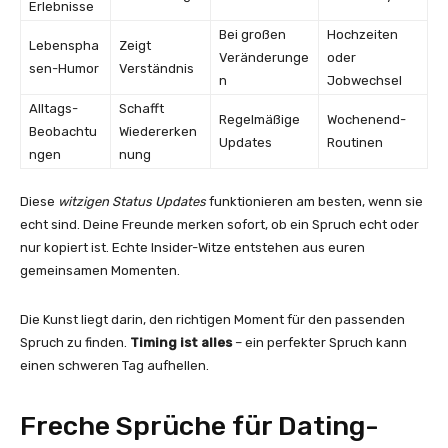
Erlebnisse
Bei großen
Hochzeiten
Lebenspha
Zeigt
Veränderunge
oder
sen-Humor
Verständnis
n
Jobwechsel
Alltags-
Schafft
Regelmäßige
Wochenend-
Beobachtu
Wiedererken
Updates
Routinen
ngen
nung
Diese
witzigen Status Updates
funktionieren am besten, wenn sie
echt sind. Deine Freunde merken sofort, ob ein Spruch echt oder
nur kopiert ist. Echte Insider-Witze entstehen aus euren
gemeinsamen Momenten.
Die Kunst liegt darin, den richtigen Moment für den passenden
Spruch zu finden.
Timing ist alles
– ein perfekter Spruch kann
einen schweren Tag aufhellen.
Freche Sprüche für Dating-