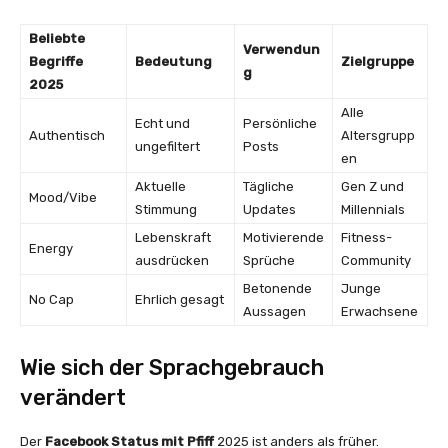
Beliebte
Verwendun
Begriffe
Bedeutung
Zielgruppe
g
2025
Alle
Echt und
Persönliche
Authentisch
Altersgrupp
ungefiltert
Posts
en
Aktuelle
Tägliche
Gen Z und
Mood/Vibe
Stimmung
Updates
Millennials
Lebenskraft
Motivierende
Fitness-
Energy
ausdrücken
Sprüche
Community
Betonende
Junge
No Cap
Ehrlich gesagt
Aussagen
Erwachsene
Wie sich der Sprachgebrauch
verändert
Der
Facebook Status mit Pfiff
2025 ist anders als früher.