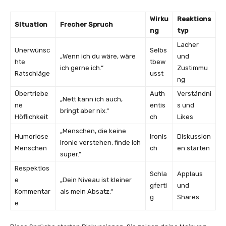
Wirku
Reaktions
Situation
Frecher Spruch
ng
typ
Lacher
Unerwünsc
Selbs
„Wenn ich du wäre, wäre
und
hte
tbew
ich gerne ich.“
Zustimmu
Ratschläge
usst
ng
Übertriebe
Auth
Verständni
„Nett kann ich auch,
ne
entis
s und
bringt aber nix.“
Höflichkeit
ch
Likes
„Menschen, die keine
Humorlose
Ironis
Diskussion
Ironie verstehen, finde ich
Menschen
ch
en starten
super.“
Respektlos
Schla
Applaus
e
„Dein Niveau ist kleiner
gferti
und
Kommentar
als mein Absatz.“
g
Shares
e