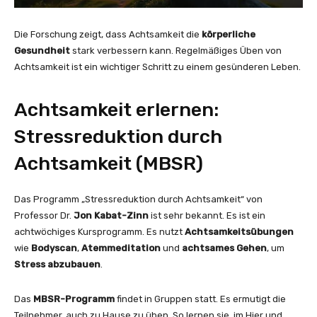
Die Forschung zeigt, dass Achtsamkeit die
körperliche
Gesundheit
stark verbessern kann. Regelmäßiges Üben von
Achtsamkeit ist ein wichtiger Schritt zu einem gesünderen Leben.
Achtsamkeit erlernen:
Stressreduktion durch
Achtsamkeit (MBSR)
Das Programm „Stressreduktion durch Achtsamkeit“ von
Professor Dr.
Jon Kabat-Zinn
ist sehr bekannt. Es ist ein
achtwöchiges Kursprogramm. Es nutzt
Achtsamkeitsübungen
wie
Bodyscan
,
Atemmeditation
und
achtsames Gehen
, um
Stress abzubauen
.
Das
MBSR-Programm
findet in Gruppen statt. Es ermutigt die
Teilnehmer, auch zu Hause zu üben. So lernen sie, im Hier und