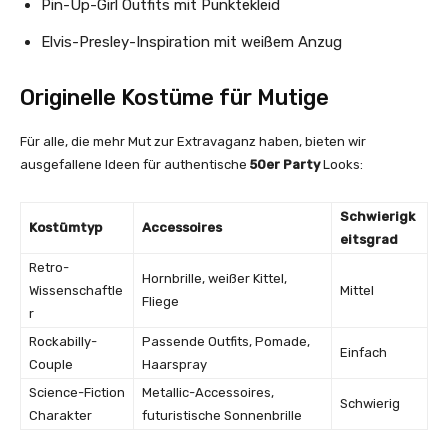
Pin-Up-Girl Outfits mit Punktekleid
Elvis-Presley-Inspiration mit weißem Anzug
Originelle Kostüme für Mutige
Für alle, die mehr Mut zur Extravaganz haben, bieten wir
ausgefallene Ideen für authentische
50er Party
Looks:
Schwierigk
Kostümtyp
Accessoires
eitsgrad
Retro-
Hornbrille, weißer Kittel,
Wissenschaftle
Mittel
Fliege
r
Rockabilly-
Passende Outfits, Pomade,
Einfach
Couple
Haarspray
Science-Fiction
Metallic-Accessoires,
Schwierig
Charakter
futuristische Sonnenbrille