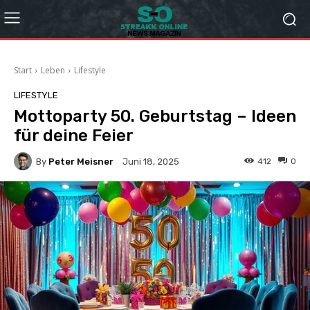
Start
Leben
Lifestyle
LIFESTYLE
Mottoparty 50. Geburtstag – Ideen
für deine Feier
By
Peter Meisner
412
0
Juni 18, 2025