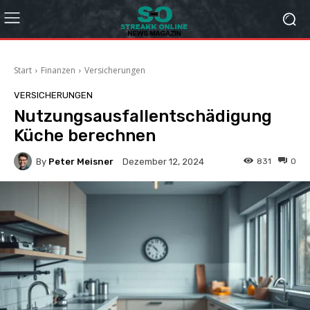
Start
Finanzen
Versicherungen
VERSICHERUNGEN
Nutzungsausfallentschädigung
Küche berechnen
By
Peter Meisner
831
0
Dezember 12, 2024