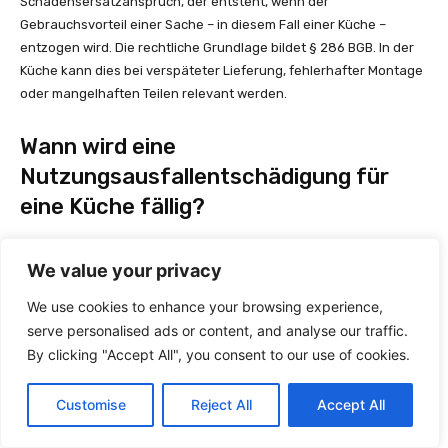
Schadensersatzanspruch, der entsteht, wenn der
Gebrauchsvorteil einer Sache – in diesem Fall einer Küche –
entzogen wird. Die rechtliche Grundlage bildet § 286 BGB. In der
Küche kann dies bei verspäteter Lieferung, fehlerhafter Montage
oder mangelhaften Teilen relevant werden.
Wann wird eine
Nutzungsausfallentschädigung für
eine Küche fällig?
Eine Nutzungsausfallentschädigung wird fällig, wenn der
We value your privacy
Lieferant mit der Lieferung oder Montage in Verzug gerät. Dies
kann bei Überschreitung eines fest vereinbarten Liefertermins
We use cookies to enhance your browsing experience,
oder nach Ablauf einer angemessenen Nachfrist der Fall sein. Die
serve personalised ads or content, and analyse our traffic.
Dauer des Ausfalls spielt eine wichtige Rolle bei der Berechnung
By clicking "Accept All", you consent to our use of cookies.
der Entschädigung.
Customise
Reject All
Accept All
Wie wird die Höhe der