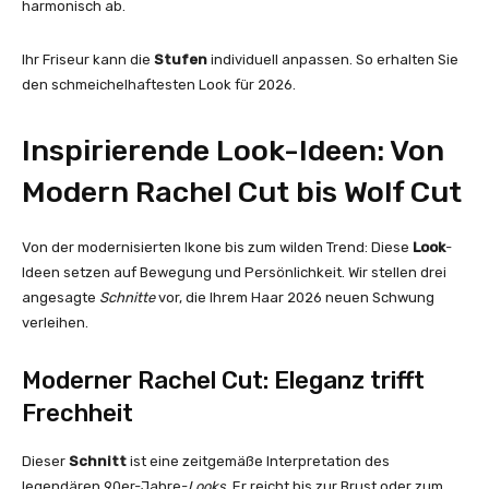
harmonisch ab.
Ihr Friseur kann die
Stufen
individuell anpassen. So erhalten Sie
den schmeichelhaftesten Look für 2026.
Inspirierende Look-Ideen: Von
Modern Rachel Cut bis Wolf Cut
Von der modernisierten Ikone bis zum wilden Trend: Diese
Look
-
Ideen setzen auf Bewegung und Persönlichkeit. Wir stellen drei
angesagte
Schnitte
vor, die Ihrem Haar 2026 neuen Schwung
verleihen.
Moderner Rachel Cut: Eleganz trifft
Frechheit
Dieser
Schnitt
ist eine zeitgemäße Interpretation des
legendären 90er-Jahre-
Looks
. Er reicht bis zur Brust oder zum