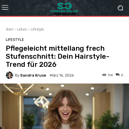
Start
Leben
Lifestyle
LIFESTYLE
Pflegeleicht mittellang frech
Stufenschnitt: Dein Hairstyle-
Trend für 2026
By
Sandra Kruse
114
0
März 16, 2026