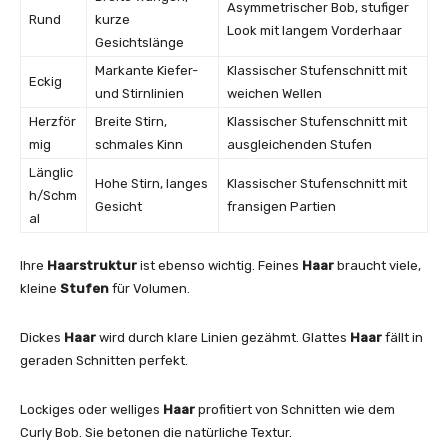
Asymmetrischer Bob, stufiger
Rund
kurze
Look mit langem Vorderhaar
Gesichtslänge
Markante Kiefer-
Klassischer Stufenschnitt mit
Eckig
und Stirnlinien
weichen Wellen
Herzför
Breite Stirn,
Klassischer Stufenschnitt mit
mig
schmales Kinn
ausgleichenden Stufen
Länglic
Hohe Stirn, langes
Klassischer Stufenschnitt mit
h/Schm
Gesicht
fransigen Partien
al
Ihre
Haarstruktur
ist ebenso wichtig. Feines
Haar
braucht viele,
kleine
Stufen
für Volumen.
Dickes
Haar
wird durch klare Linien gezähmt. Glattes
Haar
fällt in
geraden Schnitten perfekt.
Lockiges oder welliges
Haar
profitiert von Schnitten wie dem
Curly Bob. Sie betonen die natürliche Textur.