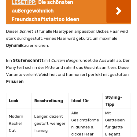
LESETIPP:
Die schönsten
außergewöhnlich
Freundschaftstattoo Ideen
Dieser
Schnitt
ist für alle Haartypen anpassbar. Dickes Haar wird
stark durchgestuft. Feines Haar wird gekürzt, um maximale
Dynamik
zu erreichen.
Ein
Stufenschnitt
mit
Curtain Bangs
rundet die Auswahl ab. Der
Pony teilt sich in der Mitte und rahmt das Gesicht sanft ein. Diese
Variante verleiht Weichheit und harmoniert perfekt mit gestuften
Frisuren
.
Styling-
Look
Beschreibung
Ideal für
Tipp
Alle
Mit
Modern
Länger, dezent
Gesichtsforme
Glätteisen
Rachel
gestuft, weniger
n, dünnes &
für glatte
Cut
fransig
dickes Haar
Eleganz