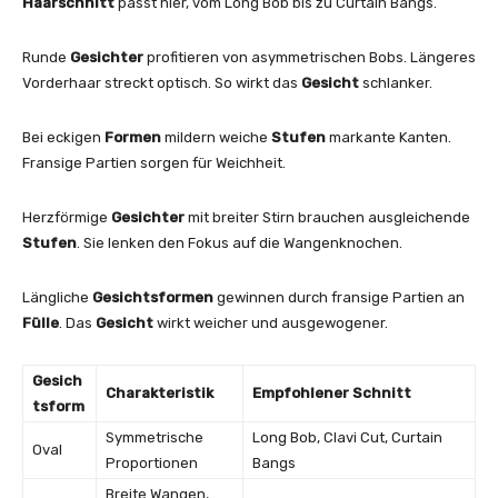
Haarschnitt
passt hier, vom Long Bob bis zu Curtain Bangs.
Runde
Gesichter
profitieren von asymmetrischen Bobs. Längeres
Vorderhaar streckt optisch. So wirkt das
Gesicht
schlanker.
Bei eckigen
Formen
mildern weiche
Stufen
markante Kanten.
Fransige Partien sorgen für Weichheit.
Herzförmige
Gesichter
mit breiter Stirn brauchen ausgleichende
Stufen
. Sie lenken den Fokus auf die Wangenknochen.
Längliche
Gesichtsformen
gewinnen durch fransige Partien an
Fülle
. Das
Gesicht
wirkt weicher und ausgewogener.
Gesich
Charakteristik
Empfohlener Schnitt
tsform
Symmetrische
Long Bob, Clavi Cut, Curtain
Oval
Proportionen
Bangs
Breite Wangen,