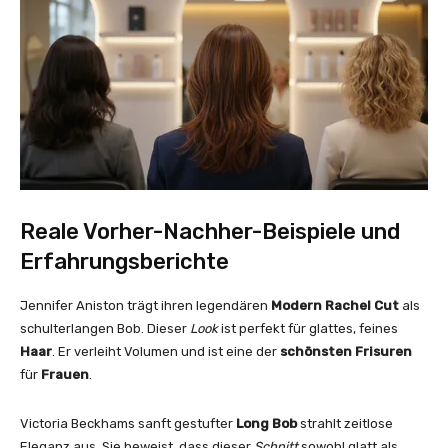
Reale Vorher-Nachher-Beispiele und
Erfahrungsberichte
Jennifer Aniston trägt ihren legendären
Modern Rachel Cut
als
schulterlangen Bob. Dieser
Look
ist perfekt für glattes, feines
Haar
. Er verleiht Volumen und ist eine der
schönsten Frisuren
für
Frauen
.
Victoria Beckhams sanft gestufter
Long Bob
strahlt zeitlose
Eleganz aus. Sie beweist, dass dieser
Schnitt
sowohl glatt als