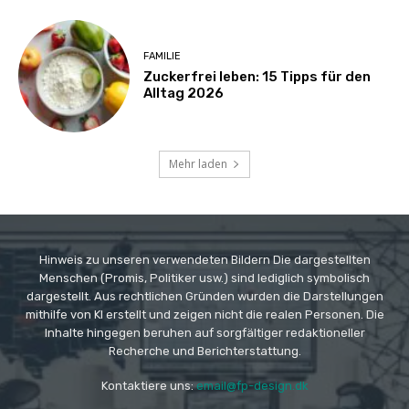
FAMILIE
Zuckerfrei leben: 15 Tipps für den
Alltag 2026
Mehr laden
Hinweis zu unseren verwendeten Bildern Die dargestellten
Menschen (Promis, Politiker usw.) sind lediglich symbolisch
dargestellt. Aus rechtlichen Gründen wurden die Darstellungen
mithilfe von KI erstellt und zeigen nicht die realen Personen. Die
Inhalte hingegen beruhen auf sorgfältiger redaktioneller
Recherche und Berichterstattung.
Kontaktiere uns:
email@fp-design.dk