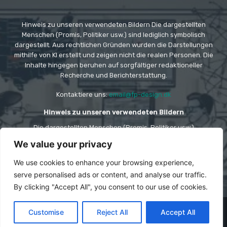
Hinweis zu unseren verwendeten Bildern Die dargestellten
Menschen (Promis, Politiker usw.) sind lediglich symbolisch
dargestellt. Aus rechtlichen Gründen wurden die Darstellungen
mithilfe von KI erstellt und zeigen nicht die realen Personen. Die
Inhalte hingegen beruhen auf sorgfältiger redaktioneller
Recherche und Berichterstattung.
Kontaktiere uns:
email@fp-design.dk
Hinweis zu unseren verwendeten Bildern
Die dargestellten Menschen (Promis, Politiker usw.)
sind lediglich symbolisch dargestellt. Aus rechtlichen
Gründen wurden die Darstellungen mithilfe von KI
We value your privacy
erstellt und zeigen nicht die realen Personen. Die
Inhalte hingegen beruhen auf sorgfältiger
We use cookies to enhance your browsing experience,
redaktioneller Recherche und Berichterstattung.
serve personalised ads or content, and analyse our traffic.
By clicking "Accept All", you consent to our use of cookies.
© Copyright -
FP DESIGN
Customise
Reject All
Accept All
Impressum
Haftungsausschluss
Cookie-Richtlinie
Datenschutzerklärung