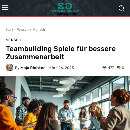
Start
Wissen
Mensch
MENSCH
Teambuilding Spiele für bessere
Zusammenarbeit
By
Maja Richter
477
0
März 26, 2025