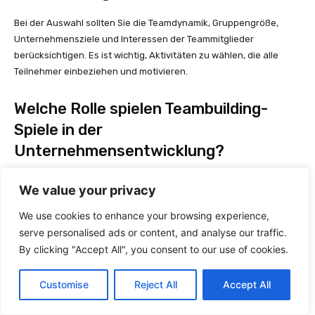
Bei der Auswahl sollten Sie die Teamdynamik, Gruppengröße,
Unternehmensziele und Interessen der Teammitglieder
berücksichtigen. Es ist wichtig, Aktivitäten zu wählen, die alle
Teilnehmer einbeziehen und motivieren.
Welche Rolle spielen Teambuilding-
Spiele in der
Unternehmensentwicklung?
Teambuilding-Spiele fördern Diversity und Inklusion, verbessern
We value your privacy
die Mitarbeiterbindung und steigern die Produktivität. Sie tragen
zur Entwicklung einer positiven Unternehmenskultur und zur
We use cookies to enhance your browsing experience,
persönlichen und beruflichen Entwicklung der Mitarbeiter bei.
serve personalised ads or content, and analyse our traffic.
By clicking "Accept All", you consent to our use of cookies.
Wie kann man den Erfolg von
Customise
Reject All
Accept All
Teambuilding-Spielen messen?