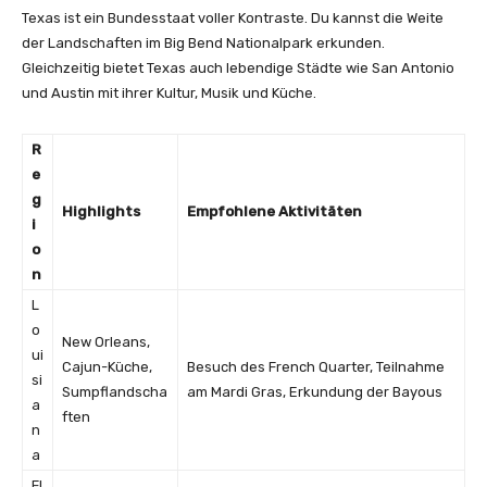
Texas ist ein Bundesstaat voller Kontraste. Du kannst die Weite
der Landschaften im Big Bend Nationalpark erkunden.
Gleichzeitig bietet Texas auch lebendige Städte wie San Antonio
und Austin mit ihrer Kultur, Musik und Küche.
R
e
g
Highlights
Empfohlene Aktivitäten
i
o
n
L
o
New Orleans,
ui
Cajun-Küche,
Besuch des French Quarter, Teilnahme
si
Sumpflandscha
am Mardi Gras, Erkundung der Bayous
a
ften
n
a
Fl