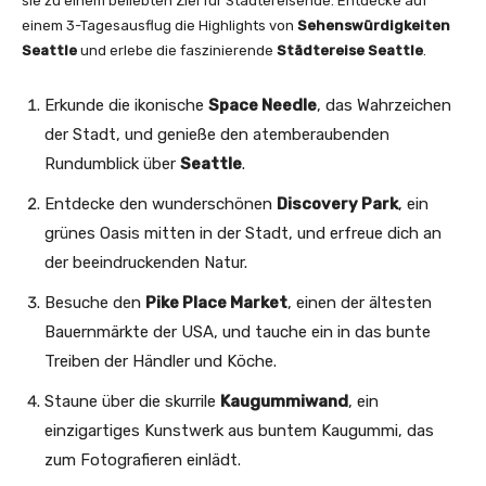
sie zu einem beliebten Ziel für Städtereisende. Entdecke auf
einem 3-Tagesausflug die Highlights von
Sehenswürdigkeiten
Seattle
und erlebe die faszinierende
Städtereise Seattle
.
Erkunde die ikonische
Space Needle
, das Wahrzeichen
der Stadt, und genieße den atemberaubenden
Rundumblick über
Seattle
.
Entdecke den wunderschönen
Discovery Park
, ein
grünes Oasis mitten in der Stadt, und erfreue dich an
der beeindruckenden Natur.
Besuche den
Pike Place Market
, einen der ältesten
Bauernmärkte der USA, und tauche ein in das bunte
Treiben der Händler und Köche.
Staune über die skurrile
Kaugummiwand
, ein
einzigartiges Kunstwerk aus buntem Kaugummi, das
zum Fotografieren einlädt.