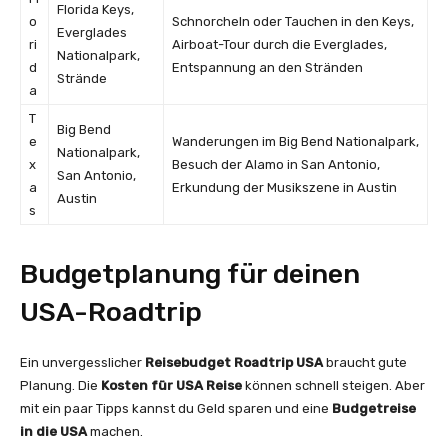
Florida Keys,
o
Schnorcheln oder Tauchen in den Keys,
Everglades
ri
Airboat-Tour durch die Everglades,
Nationalpark,
d
Entspannung an den Stränden
Strände
a
T
Big Bend
e
Wanderungen im Big Bend Nationalpark,
Nationalpark,
x
Besuch der Alamo in San Antonio,
San Antonio,
a
Erkundung der Musikszene in Austin
Austin
s
Budgetplanung für deinen
USA-Roadtrip
Ein unvergesslicher
Reisebudget Roadtrip USA
braucht gute
Planung. Die
Kosten für USA Reise
können schnell steigen. Aber
mit ein paar Tipps kannst du Geld sparen und eine
Budgetreise
in die USA
machen.