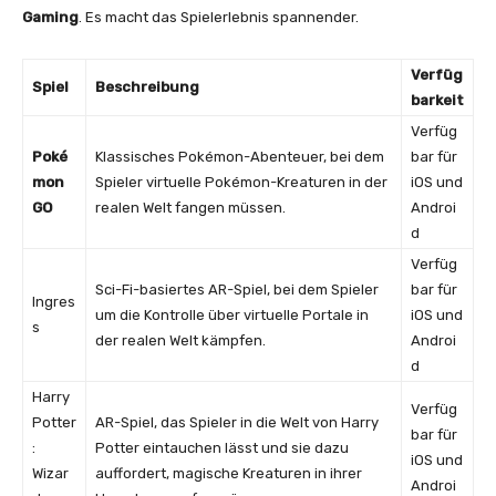
Gaming
. Es macht das Spielerlebnis spannender.
Verfüg
Spiel
Beschreibung
barkeit
Verfüg
Poké
Klassisches Pokémon-Abenteuer, bei dem
bar für
mon
Spieler virtuelle Pokémon-Kreaturen in der
iOS und
GO
realen Welt fangen müssen.
Androi
d
Verfüg
Sci-Fi-basiertes AR-Spiel, bei dem Spieler
bar für
Ingres
um die Kontrolle über virtuelle Portale in
iOS und
s
der realen Welt kämpfen.
Androi
d
Harry
Verfüg
Potter
AR-Spiel, das Spieler in die Welt von Harry
bar für
:
Potter eintauchen lässt und sie dazu
iOS und
Wizar
auffordert, magische Kreaturen in ihrer
Androi