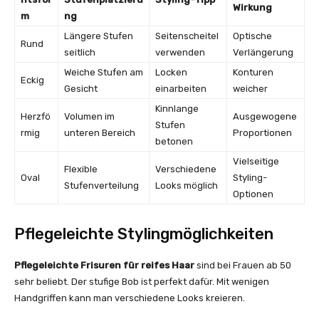
Wirkung
m
ng
Längere Stufen
Seitenscheitel
Optische
Rund
seitlich
verwenden
Verlängerung
Weiche Stufen am
Locken
Konturen
Eckig
Gesicht
einarbeiten
weicher
Kinnlange
Herzfö
Volumen im
Ausgewogene
Stufen
rmig
unteren Bereich
Proportionen
betonen
Vielseitige
Flexible
Verschiedene
Oval
Styling-
Stufenverteilung
Looks möglich
Optionen
Pflegeleichte Stylingmöglichkeiten
Pflegeleichte Frisuren für reifes Haar
sind bei Frauen ab 50
sehr beliebt. Der stufige Bob ist perfekt dafür. Mit wenigen
Handgriffen kann man verschiedene Looks kreieren.