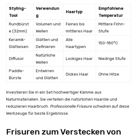
Styling-
Verwendun
Empfohlene
Haartyp
Tool
g
Temperatur
Rundbürst
Volumen und
Feines bis
Mittlere Föhn-
e (32mm)
Wellen
mittleres Haar
Stufe
Keramik-
Glätten und
Alle
150-180°C
Glätteisen
Definieren
Haartypen
Natürliche
Diffusor
Lockiges Haar
Niedrige Stufe
Wellen
Paddle-
Entwirren
Dickes Haar
Ohne Hitze
Bürste
und Glätten
Investieren Sie in ein Set hochwertiger Kämme aus
Naturmaterialien. Sie verteilen die natürlichen Haaröle und
reduzieren Haarbruch.
Professionelle Friseure schwören
auf diese
Werkzeuge für beste Ergebnisse.
Frisuren zum Verstecken von