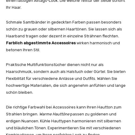
einen lässigen Alltags-Look. Die weiche Textur der Seide schont
Ihr Haar.
Schmale Samtbänder in gedeckten Farben passen besonders
schön zu grauen oder silbernen Haartönen. Sie lassen sich als
Haarband tragen oder dezent in einzelne Strähnen flechten.
Farblich abgestimmte Accessoires
wirken harmonisch und
betonen Ihren Stil.
Praktische Multifunktionstücher dienen nicht nur als
Haarschmuck, sondern auch als Halstuch oder Gürtel. Sie bieten
Flexibilität für verschiedene Anlässe und Outfits. Wählen Sie
hochwertige Materialien, die sich angenehm anfühlen und lange
schön bleiben.
Die richtige Farbwahl bei Accessoires kann Ihren Hautton zum
Strahlen bringen.
Warme Hauttöne
passen zu goldenen und
erdigen Nuancen. Kühle Hauttypen harmonieren mit silbernen
und bläulichen Tönen. Experimentieren Sie mit verschiedenen
Kombinationen, um Ihren perfekten Look zu finden.