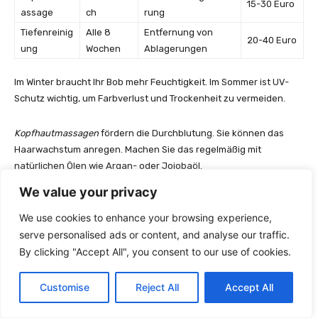
15-30 Euro
assage
ch
rung
Tiefenreinig
Alle 8
Entfernung von
20-40 Euro
ung
Wochen
Ablagerungen
Im Winter braucht Ihr Bob mehr Feuchtigkeit. Im Sommer ist UV-
Schutz wichtig, um Farbverlust und Trockenheit zu vermeiden.
Kopfhautmassagen
fördern die Durchblutung. Sie können das
Haarwachstum anregen. Machen Sie das regelmäßig mit
natürlichen Ölen wie Argan- oder Jojobaöl.
We value your privacy
DIE BESTE INVESTITION IN IHRE
We use cookies to enhance your browsing experience,
SCHÖNHEIT IST DIE RICHTIGE
serve personalised ads or content, and analyse our traffic.
HAARPFLEGE – SIE ZAHLT SICH
By clicking "Accept All", you consent to our use of cookies.
TÄGLICH AUS.
Customise
Reject All
Accept All
Prominente Vorbilder für Bob