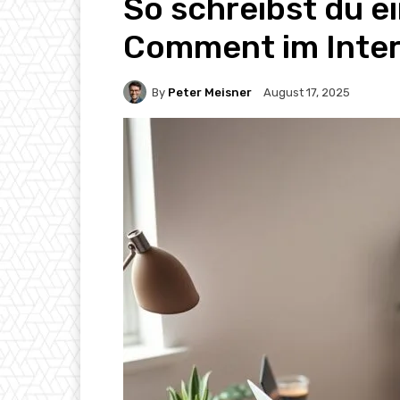
So schreibst du e
Comment im Inte
By
Peter Meisner
August 17, 2025