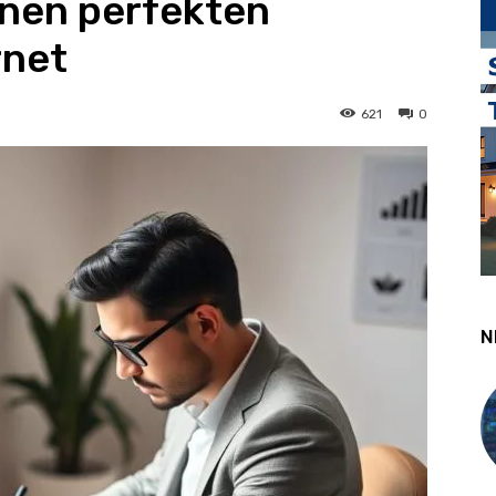
inen perfekten
rnet
621
0
N