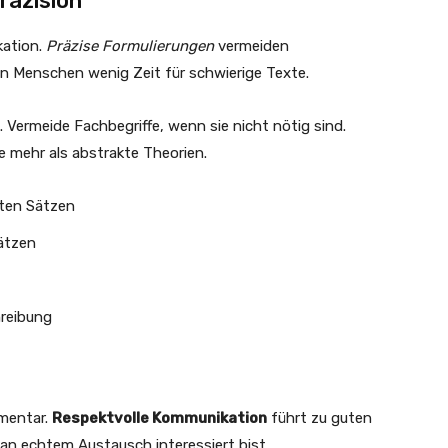
räzision
kation.
Präzise Formulierungen
vermeiden
en Menschen wenig Zeit für schwierige Texte.
 Vermeide Fachbegriffe, wenn sie nicht nötig sind.
 mehr als abstrakte Theorien.
sten Sätzen
ätzen
reibung
mmentar.
Respektvolle Kommunikation
führt zu guten
 an echtem Austausch interessiert bist.