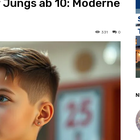
r Jungs ab 10: Moderne
331
0
N