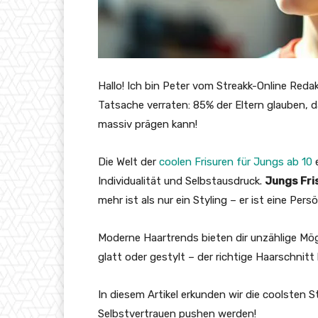
Hallo! Ich bin Peter vom Streakk-Online Red
Tatsache verraten: 85% der Eltern glauben, d
massiv prägen kann!
Die Welt der
coolen Frisuren für Jungs ab 10
e
Individualität und Selbstausdruck.
Jungs Fri
mehr ist als nur ein Styling – er ist eine Per
Moderne Haartrends bieten dir unzählige Mögl
glatt oder gestylt – der richtige Haarschnit
In diesem Artikel erkunden wir die coolsten S
Selbstvertrauen pushen werden!