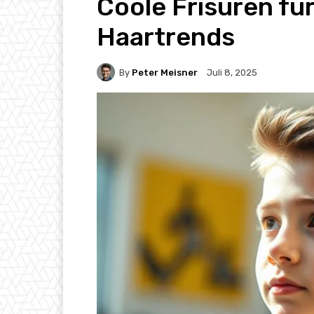
Coole Frisuren fü
Haartrends
By
Peter Meisner
Juli 8, 2025