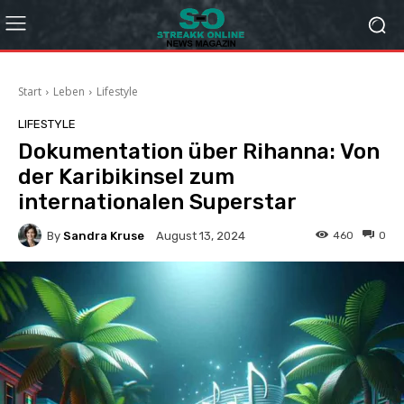
Start
Leben
Lifestyle
LIFESTYLE
Dokumentation über Rihanna: Von
der Karibikinsel zum
internationalen Superstar
By
Sandra Kruse
460
0
August 13, 2024