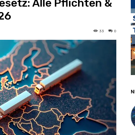
setz: Alle Pflichten &
26
33
0
N