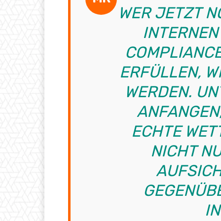
WER JETZT N
INTERNEN
COMPLIANC
ERFÜLLEN, W
WERDEN. UN
ANFANGEN,
ECHTE WET
NICHT N
AUFSICH
GEGENÜBE
I