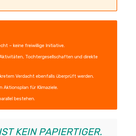
 – keine freiwillige Initiative.
e Aktivitäten, Tochtergesellschaften und direkte
nkretem Verdacht ebenfalls überprüft werden.
Aktionsplan für Klimaziele.
arallel bestehen.
IST KEIN PAPIERTIGER.