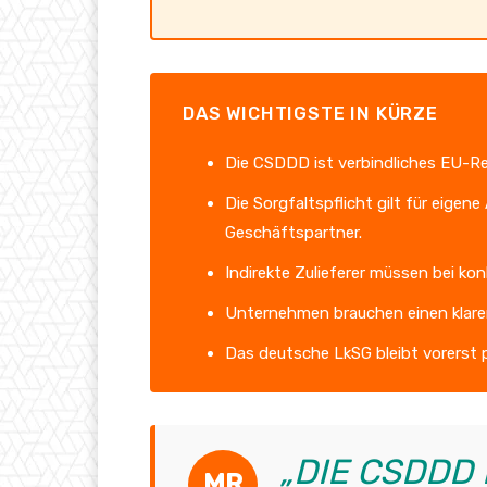
DAS WICHTIGSTE IN KÜRZE
Die CSDDD ist verbindliches EU-Recht
Die Sorgfaltspflicht gilt für eigen
Geschäftspartner.
Indirekte Zulieferer müssen bei ko
Unternehmen brauchen einen klaren 
Das deutsche LkSG bleibt vorerst p
„DIE CSDDD 
MR