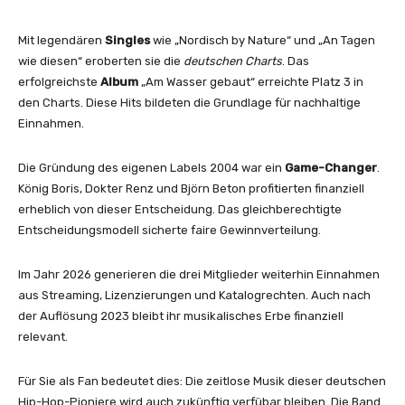
Mit legendären
Singles
wie „Nordisch by Nature“ und „An Tagen
wie diesen“ eroberten sie die
deutschen Charts
. Das
erfolgreichste
Album
„Am Wasser gebaut“ erreichte Platz 3 in
den Charts. Diese Hits bildeten die Grundlage für nachhaltige
Einnahmen.
Die Gründung des eigenen Labels 2004 war ein
Game-Changer
.
König Boris, Dokter Renz und Björn Beton profitierten finanziell
erheblich von dieser Entscheidung. Das gleichberechtigte
Entscheidungsmodell sicherte faire Gewinnverteilung.
Im Jahr 2026 generieren die drei Mitglieder weiterhin Einnahmen
aus Streaming, Lizenzierungen und Katalogrechten. Auch nach
der Auflösung 2023 bleibt ihr musikalisches Erbe finanziell
relevant.
Für Sie als Fan bedeutet dies: Die zeitlose Musik dieser deutschen
Hip-Hop-Pioniere wird auch zukünftig verfübar bleiben. Die Band