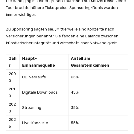
Die Band ging mit einer großen Tour-Band auf Konzertreise. Jede
Tour brachte höhere Ticketpreise. Sponsoring-Deals wurden
immer wichtiger.
Zu Sponsoring sagten sie: „Mittlerweile sind Konzerte nach
Versicherungen benannt.“ Sie fanden eine Balance zwischen
künstlerischer Integrität und wirtschaftlicher Notwendigkeit.
Jah
Haupt-
Anteil am
r
Einnahmequelle
Gesamteinkommen
200
CD-Verkäufe
65%
0
201
Digitale Downloads
45%
0
202
Streaming
35%
0
202
Live-Konzerte
55%
6