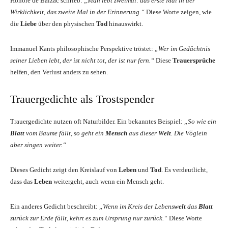
Honoré de Balzac schrieb:
„Man lebt zweimal: das erste Mal in der
Wirklichkeit, das zweite Mal in der Erinnerung.“
Diese Worte zeigen, wie
die
Liebe
über den physischen
Tod
hinauswirkt.
Immanuel Kants philosophische Perspektive tröstet:
„Wer im Gedächtnis
seiner Lieben lebt, der ist nicht tot, der ist nur fern.“
Diese
Trauersprüche
helfen, den Verlust anders zu sehen.
Trauergedichte als Trostspender
Trauergedichte nutzen oft Naturbilder. Ein bekanntes Beispiel:
„So wie ein
Blatt
vom Baume fällt, so geht ein
Mensch
aus dieser
Welt
. Die Vöglein
aber singen weiter.“
Dieses Gedicht zeigt den Kreislauf von
Leben
und
Tod
. Es verdeutlicht,
dass das
Leben
weitergeht, auch wenn ein Mensch geht.
Ein anderes Gedicht beschreibt:
„Wenn im Kreis der Lebens
welt
das
Blatt
zurück zur Erde fällt, kehrt es zum Ursprung nur zurück.“
Diese Worte