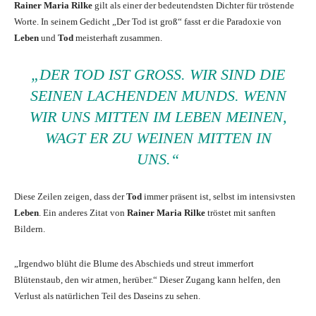
Rainer Maria Rilke
gilt als einer der bedeutendsten Dichter für tröstende
Worte. In seinem Gedicht „Der Tod ist groß“ fasst er die Paradoxie von
Leben
und
Tod
meisterhaft zusammen.
„DER TOD IST GROSS. WIR SIND DIE S
EINEN LACHENDEN MUNDS. WENN W
IR UNS MITTEN IM LEBEN MEINEN, W
AGT ER ZU WEINEN MITTEN IN U
NS.“
Diese Zeilen zeigen, dass der
Tod
immer präsent ist, selbst im intensivsten
Leben
. Ein anderes Zitat von
Rainer Maria Rilke
tröstet mit sanften
Bildern.
„Irgendwo blüht die Blume des Abschieds und streut immerfort
Blütenstaub, den wir atmen, herüber.“ Dieser Zugang kann helfen, den
Verlust als natürlichen Teil des Daseins zu sehen.