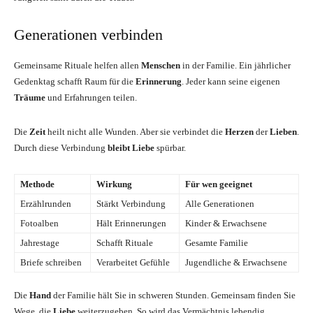
Generationen verbinden
Gemeinsame Rituale helfen allen
Menschen
in der Familie. Ein jährlicher
Gedenktag schafft Raum für die
Erinnerung
. Jeder kann seine eigenen
Träume
und Erfahrungen teilen.
Die
Zeit
heilt nicht alle Wunden. Aber sie verbindet die
Herzen
der
Lieben
.
Durch diese Verbindung
bleibt Liebe
spürbar.
Methode
Wirkung
Für wen geeignet
Erzählrunden
Stärkt Verbindung
Alle Generationen
Fotoalben
Hält Erinnerungen
Kinder & Erwachsene
Jahrestage
Schafft Rituale
Gesamte Familie
Briefe schreiben
Verarbeitet Gefühle
Jugendliche & Erwachsene
Die
Hand
der Familie hält Sie in schweren Stunden. Gemeinsam finden Sie
Wege, die
Liebe
weiterzugeben. So wird das Vermächtnis lebendig