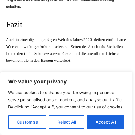
gehalten.
Fazit
Auch in einer digital geprägten Welt des Jahres 2026 bleiben einfühlsame
Worte
ein wichtiger Anker in schweren Zeiten des Abschieds. Sie helfen
Ihnen, den tiefen
Schmerz
auszudrücken und die unendliche
Liebe
zu
bewahren, die in den
Herzen
weiterlebt.
Schöne
Trauersprüche
wirken wie
leuchtende Sterne
in der Dunkelheit der
We value your privacy
Trauer
. Sie weisen Ihnen den Weg und spenden Trost. Die kostbare
Erinnerung
an einen geliebten
Menschen
wird so
nie vergessen
.
We use cookies to enhance your browsing experience,
serve personalised ads or content, and analyse our traffic.
Nutzen Sie diese
Worte
vielfältig: in Reden, auf Karten oder digital. Selbst
By clicking "Accept All", you consent to our use of cookies.
kostenlose Trauerbilder für WhatsApp
können tröstende Gemeinschaft
stiften. Mit der
Zeit
findet die
Trauer
ihren Platz, und das
Leben
geht
Customise
Reject All
Accept All
weiter – die
Liebe bleibt
.