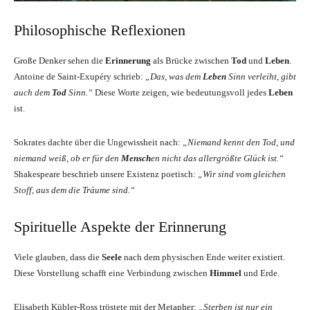
Philosophische Reflexionen
Große Denker sehen die
Erinnerung
als Brücke zwischen
Tod
und
Leben
.
Antoine de Saint-Exupéry schrieb:
„Das, was dem
Leben
Sinn verleiht, gibt
auch dem
Tod
Sinn.“
Diese Worte zeigen, wie bedeutungsvoll jedes
Leben
ist.
Sokrates dachte über die Ungewissheit nach:
„Niemand kennt den Tod, und
niemand weiß, ob er für den
Mensch
en nicht das allergrößte Glück ist.“
Shakespeare beschrieb unsere Existenz poetisch:
„Wir sind vom gleichen
Stoff, aus dem die Träume sind.“
Spirituelle Aspekte der Erinnerung
Viele glauben, dass die
Seele
nach dem physischen Ende weiter existiert.
Diese Vorstellung schafft eine Verbindung zwischen
Himmel
und Erde.
Elisabeth Kübler-Ross tröstete mit der Metapher:
„Sterben ist nur ein