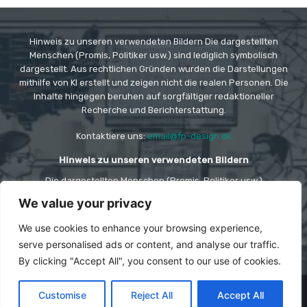
Hinweis zu unseren verwendeten Bildern Die dargestellten
Menschen (Promis, Politiker usw.) sind lediglich symbolisch
dargestellt. Aus rechtlichen Gründen wurden die Darstellungen
mithilfe von KI erstellt und zeigen nicht die realen Personen. Die
Inhalte hingegen beruhen auf sorgfältiger redaktioneller
Recherche und Berichterstattung.
Kontaktiere uns:
email@fp-design.dk
Hinweis zu unseren verwendeten Bildern
Die dargestellten Menschen (Promis, Politiker usw.)
sind lediglich symbolisch dargestellt. Aus rechtlichen
Gründen wurden die Darstellungen mithilfe von KI
We value your privacy
erstellt und zeigen nicht die realen Personen. Die
Inhalte hingegen beruhen auf sorgfältiger
We use cookies to enhance your browsing experience,
redaktioneller Recherche und Berichterstattung.
serve personalised ads or content, and analyse our traffic.
By clicking "Accept All", you consent to our use of cookies.
© Copyright -
FP DESIGN
Customise
Reject All
Accept All
Impressum
Haftungsausschluss
Cookie-Richtlinie