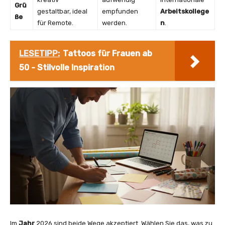
Grü
gestaltbar, ideal
empfunden
Arbeitskollege
ße
für Remote.
werden.
n
.
LESETIPP:
Tattoos für Frauen ab
50 - Stilvolle Inspiration
Im
Jahr
2026 sind beide Wege akzeptiert. Wählen Sie das, was zu