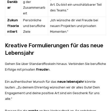
Dankb
g der
Art. Du bist ein unschätzbarer Teil
ar
Zusammenarb
des Teams.“
eit
Zukun
Persönliche
„Ich wünsche dir viel Freude bei
ftsorie
und berufliche
neuen Projekten und privaten
ntiert
Ziele
Momenten.“
Kreative Formulierungen für das neue
Lebensjahr
Gehen Sie über Standardfloskeln hinaus. Verbinden Sie berufliche
Erfolge mit privaten
freude
n.
Ein authentischer Wunsch für das
neue lebensjahr
könnte
lauten: „Zu deinem Ehrentag wünschen wir dir alles Gute! Dein
Engagement und deine positive Art sind ein Geschenk für uns
alle.“
Passen Sie die
worte
an Ihre Vertrautheit an. So entstehen