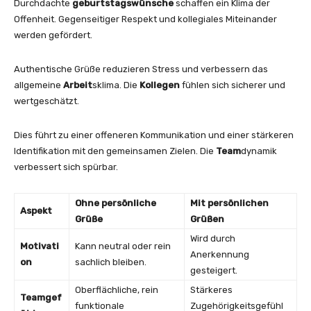
Durchdachte
geburtstagswünsche
schaffen ein Klima der
Offenheit. Gegenseitiger Respekt und kollegiales Miteinander
werden gefördert.
Authentische Grüße reduzieren Stress und verbessern das
allgemeine
Arbeit
sklima. Die
Kollegen
fühlen sich sicherer und
wertgeschätzt.
Dies führt zu einer offeneren Kommunikation und einer stärkeren
Identifikation mit den gemeinsamen Zielen. Die
Team
dynamik
verbessert sich spürbar.
Ohne persönliche
Mit persönlichen
Aspekt
Grüße
Grüßen
Wird durch
Motivati
Kann neutral oder rein
Anerkennung
on
sachlich bleiben.
gesteigert.
Oberflächliche, rein
Stärkeres
Teamgef
funktionale
Zugehörigkeitsgefühl