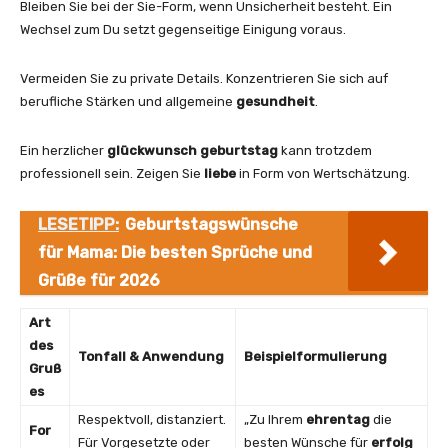
Bleiben Sie bei der Sie-Form, wenn Unsicherheit besteht. Ein
Wechsel zum Du setzt gegenseitige Einigung voraus.
Vermeiden Sie zu private Details. Konzentrieren Sie sich auf
berufliche Stärken und allgemeine
gesundheit
.
Ein herzlicher
glückwunsch geburtstag
kann trotzdem
professionell sein. Zeigen Sie
liebe
in Form von Wertschätzung.
LESETIPP:
Geburtstagswünsche
für Mama: Die besten Sprüche und
Grüße für 2026
Art
des
Tonfall & Anwendung
Beispielformulierung
Gruß
es
Respektvoll, distanziert.
„Zu Ihrem
ehrentag
die
For
Für Vorgesetzte oder
besten Wünsche für
erfolg