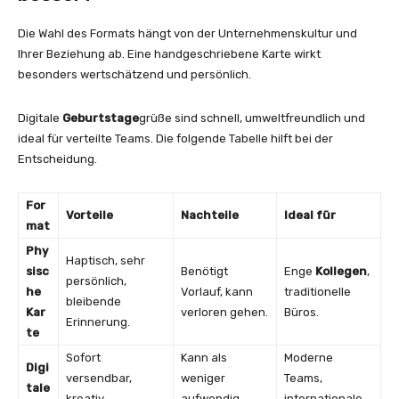
Die Wahl des Formats hängt von der Unternehmenskultur und
Ihrer Beziehung ab. Eine handgeschriebene Karte wirkt
besonders wertschätzend und persönlich.
Digitale
Geburtstage
grüße sind schnell, umweltfreundlich und
ideal für verteilte Teams. Die folgende Tabelle hilft bei der
Entscheidung.
For
Vorteile
Nachteile
Ideal für
mat
Phy
Haptisch, sehr
sisc
Benötigt
Enge
Kollegen
,
persönlich,
he
Vorlauf, kann
traditionelle
bleibende
Kar
verloren gehen.
Büros.
Erinnerung.
te
Sofort
Kann als
Moderne
Digi
versendbar,
weniger
Teams,
tale
kreativ
aufwendig
internationale