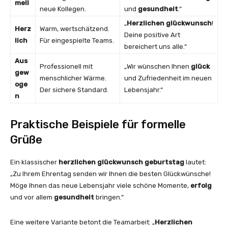
mell
neue Kollegen.
und
gesundheit
.“
„
Herzlichen glückwunsch
!
Herz
Warm, wertschätzend.
Deine positive Art
lich
Für eingespielte Teams.
bereichert uns alle.“
Aus
Professionell mit
„Wir wünschen Ihnen
glück
gew
menschlicher Wärme.
und Zufriedenheit im neuen
oge
Der sichere Standard.
Lebensjahr.“
n
Praktische Beispiele für formelle
Grüße
Ein klassischer
herzlichen glückwunsch geburtstag
lautet:
„Zu Ihrem Ehrentag senden wir Ihnen die besten Glückwünsche!
Möge Ihnen das neue Lebensjahr viele schöne Momente,
erfolg
und vor allem
gesundheit
bringen.“
Eine weitere Variante betont die Teamarbeit: „
Herzlichen