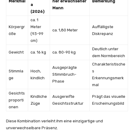
Merkmal
her erwachsener
Bemerkung
a
Mann
(2026)
ca. 1
Körpergr
Meter
Auffälligste
ca. 1,80 Meter
öße
(93-99
Diskrepanz
cm)
Deutlich unter
Gewicht
ca. 16 kg
ca. 80-90 kg
dem Normbereich
Charakteristische
Ausgeprägte
Stimmla
Hoch,
s
Stimmbruch-
ge
kindlich
Erkennungsmerk
Phase
mal
Gesichts
Kindliche
Ausgereifte
Prägt das visuelle
proporti
Züge
Gesichtsstruktur
Erscheinungsbild
onen
Diese Kombination verleiht ihm eine einzigartige und
unverwechselbare Präsenz.