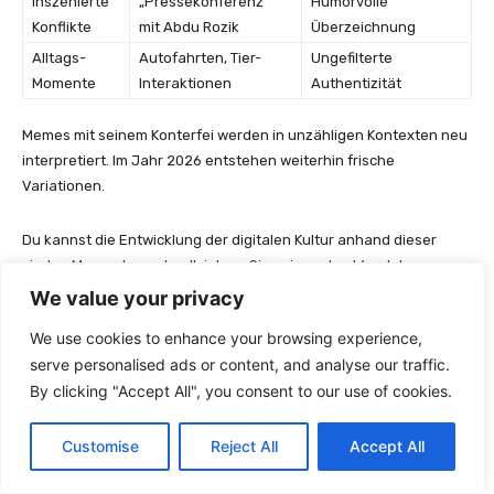
Inszenierte
„Pressekonferenz“
Humorvolle
Konflikte
mit Abdu Rozik
Überzeichnung
Alltags-
Autofahrten, Tier-
Ungefilterte
Momente
Interaktionen
Authentizität
Memes mit seinem Konterfei werden in unzähligen Kontexten neu
interpretiert. Im Jahr 2026 entstehen weiterhin frische
Variationen.
Du kannst die Entwicklung der digitalen Kultur anhand dieser
viralen Momente nachvollziehen. Sie zeigen den Wandel von
reinem Entertainment zu gesellschaftlichem Kommentar.
We value your privacy
We use cookies to enhance your browsing experience,
Kontroversen und öffentliche
serve personalised ads or content, and analyse our traffic.
Wahrnehmung
By clicking "Accept All", you consent to our use of cookies.
Customise
Reject All
Accept All
Sein Aufstieg zum Phänomen brachte nicht nur Fans, sondern
auch ethische Fragen mit sich. Die öffentliche Meinung ist