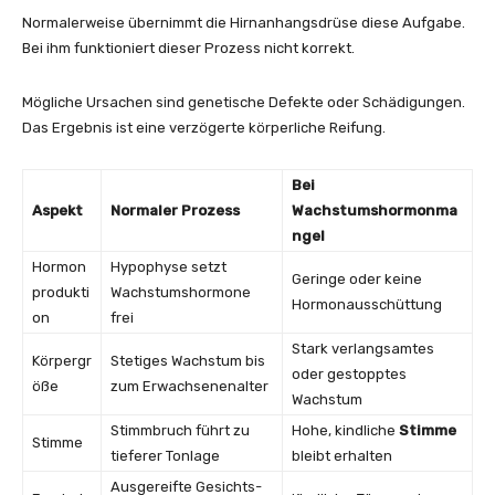
Normalerweise übernimmt die Hirnanhangsdrüse diese Aufgabe.
Bei ihm funktioniert dieser Prozess nicht korrekt.
Mögliche Ursachen sind genetische Defekte oder Schädigungen.
Das Ergebnis ist eine verzögerte körperliche Reifung.
Bei
Aspekt
Normaler Prozess
Wachstumshormonma
ngel
Hormon
Hypophyse setzt
Geringe oder keine
produkti
Wachstumshormone
Hormonausschüttung
on
frei
Stark verlangsamtes
Körpergr
Stetiges Wachstum bis
oder gestopptes
öße
zum Erwachsenenalter
Wachstum
Stimmbruch führt zu
Hohe, kindliche
Stimme
Stimme
tieferer Tonlage
bleibt erhalten
Ausgereifte Gesichts-