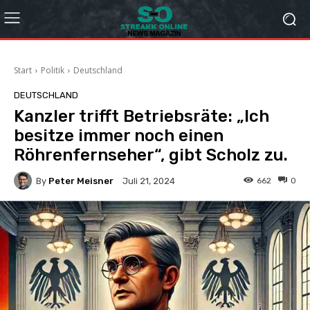
Start
Politik
Deutschland
DEUTSCHLAND
Kanzler trifft Betriebsräte: „Ich
besitze immer noch einen
Röhrenfernseher“, gibt Scholz zu.
By
Peter Meisner
662
0
Juli 21, 2024