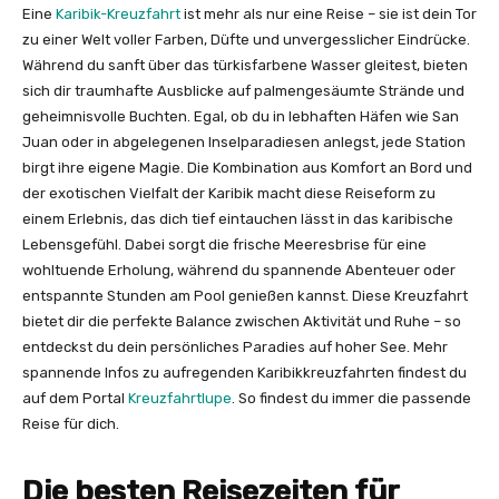
Eine
Karibik-Kreuzfahrt
ist mehr als nur eine Reise – sie ist dein Tor
zu einer Welt voller Farben, Düfte und unvergesslicher Eindrücke.
Während du sanft über das türkisfarbene Wasser gleitest, bieten
sich dir traumhafte Ausblicke auf palmengesäumte Strände und
geheimnisvolle Buchten. Egal, ob du in lebhaften Häfen wie San
Juan oder in abgelegenen Inselparadiesen anlegst, jede Station
birgt ihre eigene Magie. Die Kombination aus Komfort an Bord und
der exotischen Vielfalt der Karibik macht diese Reiseform zu
einem Erlebnis, das dich tief eintauchen lässt in das karibische
Lebensgefühl. Dabei sorgt die frische Meeresbrise für eine
wohltuende Erholung, während du spannende Abenteuer oder
entspannte Stunden am Pool genießen kannst. Diese Kreuzfahrt
bietet dir die perfekte Balance zwischen Aktivität und Ruhe – so
entdeckst du dein persönliches Paradies auf hoher See. Mehr
spannende Infos zu aufregenden Karibikkreuzfahrten findest du
auf dem Portal
Kreuzfahrtlupe
. So findest du immer die passende
Reise für dich.
Die besten Reisezeiten für