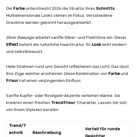
Die
Farbe
unterstreicht 2026 die Struktur Ihres
Schnitts
.
Multidimensionale Looks stehen im Fokus. Verschiedene
Grautöne werden gekonnt herausgearbeitet.
Silver Balayage
arbeitet sanfte Silber- und Platintöne ein. Dieser
Effekt
betont die natürliche Haarstruktur. Ihr
Look
wirkt modern
und selbstbewusst.
Helle Strähnen rund ums Gesicht reflektieren das Licht. Das lässt
Ihre Züge weicher erscheinen. Diese Kombination von
Farbe
und
Frisur
hat einen verjüngenden Einfluss.
Sanfte Kupfer- oder Roségold-Akzente verleihen Wärme. Sie
kreieren einen frischen
Trendfrisur
-Charakter. Lassen Sie sich
von Ihrem Stylisten beraten.
Trend/T
Vorteil für runde
echnik
Beschreibung
Gesichter