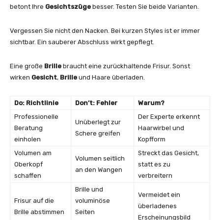
betont Ihre
Gesichtszüge
besser. Testen Sie beide Varianten.
Vergessen Sie nicht den Nacken. Bei kurzen Styles ist er immer
sichtbar. Ein sauberer Abschluss wirkt gepflegt.
Eine große
Brille
braucht eine zurückhaltende Frisur. Sonst
wirken
Gesicht
,
Brille
und Haare überladen.
Do: Richtlinie
Don’t: Fehler
Warum?
Professionelle
Der Experte erkennt
Unüberlegt zur
Beratung
Haarwirbel und
Schere greifen
einholen
Kopfform
Volumen am
Streckt das Gesicht,
Volumen seitlich
Oberkopf
statt es zu
an den Wangen
schaffen
verbreitern
Brille und
Vermeidet ein
Frisur auf die
voluminöse
überladenes
Brille abstimmen
Seiten
Erscheinungsbild