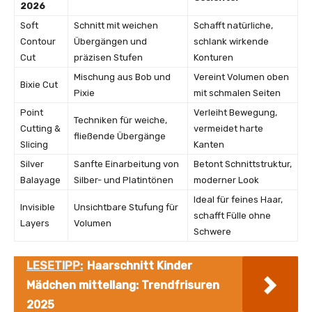
2026
Soft
Schnitt mit weichen
Schafft natürliche,
Contour
Übergängen und
schlank wirkende
Cut
präzisen Stufen
Konturen
Mischung aus Bob und
Vereint Volumen oben
Bixie Cut
Pixie
mit schmalen Seiten
Point
Verleiht Bewegung,
Techniken für weiche,
Cutting &
vermeidet harte
fließende Übergänge
Slicing
Kanten
Silver
Sanfte Einarbeitung von
Betont Schnittstruktur,
Balayage
Silber- und Platintönen
moderner Look
Ideal für feines Haar,
Invisible
Unsichtbare Stufung für
schafft Fülle ohne
Layers
Volumen
Schwere
LESETIPP:
Haarschnitt Kinder
Mädchen mittellang: Trendfrisuren
2025