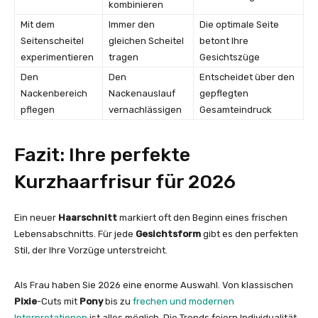
kombinieren
Mit dem
Immer den
Die optimale Seite
Seitenscheitel
gleichen Scheitel
betont Ihre
experimentieren
tragen
Gesichtszüge
Den
Den
Entscheidet über den
Nackenbereich
Nackenauslauf
gepflegten
pflegen
vernachlässigen
Gesamteindruck
Fazit: Ihre perfekte
Kurzhaarfrisur für 2026
Ein neuer
Haarschnitt
markiert oft den Beginn eines frischen
Lebensabschnitts. Für jede
Gesichtsform
gibt es den perfekten
Stil, der Ihre Vorzüge unterstreicht.
Als Frau haben Sie 2026 eine enorme Auswahl. Von klassischen
Pixie
-Cuts mit
Pony
bis zu
frechen und modernen
Interpretationen
ist alles möglich. Die Trends feiern Individualität