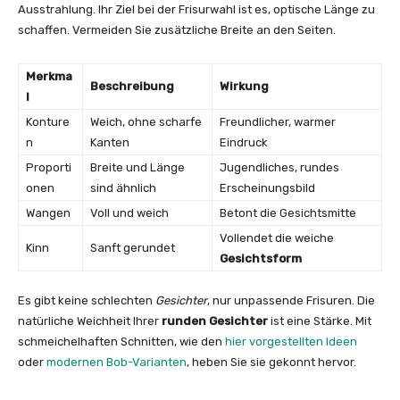
Ausstrahlung. Ihr Ziel bei der Frisurwahl ist es, optische Länge zu
schaffen. Vermeiden Sie zusätzliche Breite an den Seiten.
Merkma
Beschreibung
Wirkung
l
Konture
Weich, ohne scharfe
Freundlicher, warmer
n
Kanten
Eindruck
Proporti
Breite und Länge
Jugendliches, rundes
onen
sind ähnlich
Erscheinungsbild
Wangen
Voll und weich
Betont die Gesichtsmitte
Vollendet die weiche
Kinn
Sanft gerundet
Gesichtsform
Es gibt keine schlechten
Gesichter
, nur unpassende Frisuren. Die
natürliche Weichheit Ihrer
runden Gesichter
ist eine Stärke. Mit
schmeichelhaften Schnitten, wie den
hier vorgestellten Ideen
oder
modernen Bob-Varianten
, heben Sie sie gekonnt hervor.