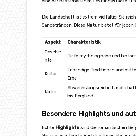
eine der besterhaltenen Festungsstädte Eur
Die Landschaft ist extrem vielfältig. Sie rei
Sandstränden. Diese
Natur
bietet für jeden
Aspekt
Charakteristik
Geschic
Tiefe mythologische und histori
hte
Lebendige Traditionen und mittel
Kultur
Erbe
Abwechslungsreiche Landschaft
Natur
bis Bergland
Besondere Highlights und au
Echte
Highlights
sind die romantischen Be
Gassen. Versteckte Buchten liegen abseits 