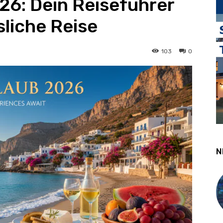
26: Dein Reiseführer
sliche Reise
103
0
N