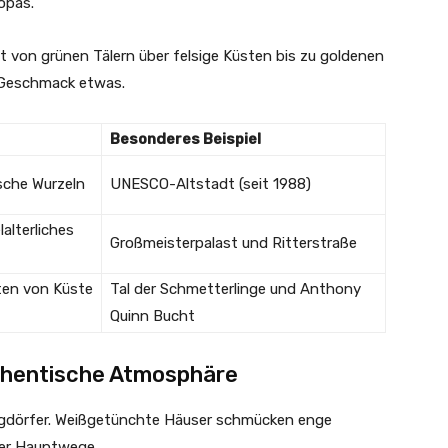
opas.
cht von grünen Tälern über felsige Küsten bis zu goldenen
 Geschmack etwas.
Besonderes Beispiel
sche Wurzeln
UNESCO-Altstadt (seit 1988)
alterliches
Großmeisterpalast und Ritterstraße
en von Küste
Tal der Schmetterlinge und Anthony
Quinn Bucht
thentische Atmosphäre
rgdörfer. Weißgetünchte Häuser schmücken enge
der Hauptwege.