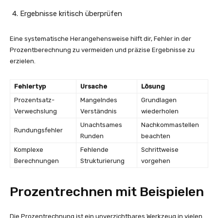
Ergebnisse kritisch überprüfen
Eine systematische Herangehensweise hilft dir, Fehler in der
Prozentberechnung zu vermeiden und präzise Ergebnisse zu
erzielen.
Fehlertyp
Ursache
Lösung
Prozentsatz-
Mangelndes
Grundlagen
Verwechslung
Verständnis
wiederholen
Unachtsames
Nachkommastellen
Rundungsfehler
Runden
beachten
Komplexe
Fehlende
Schrittweise
Berechnungen
Strukturierung
vorgehen
Prozentrechnen mit Beispielen
Die Prozentrechnung ist ein unverzichtbares Werkzeug in vielen