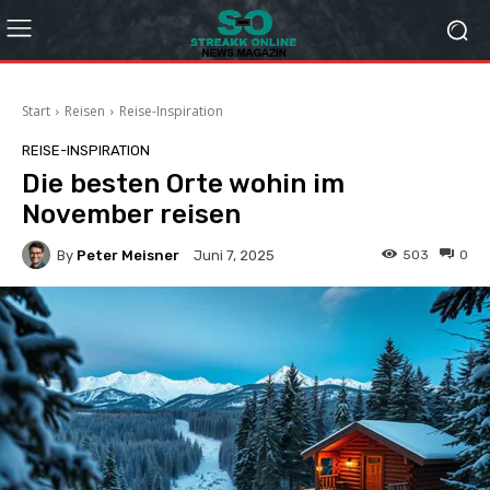
Start
Reisen
Reise-Inspiration
REISE-INSPIRATION
Die besten Orte wohin im
November reisen
By
Peter Meisner
503
0
Juni 7, 2025