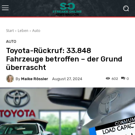
Start
Leben
Auto
AUTO
Toyota-Rückruf: 33.848
Fahrzeuge betroffen – der Grund
überrascht
By
Maike Rössler
602
0
August 27, 2024