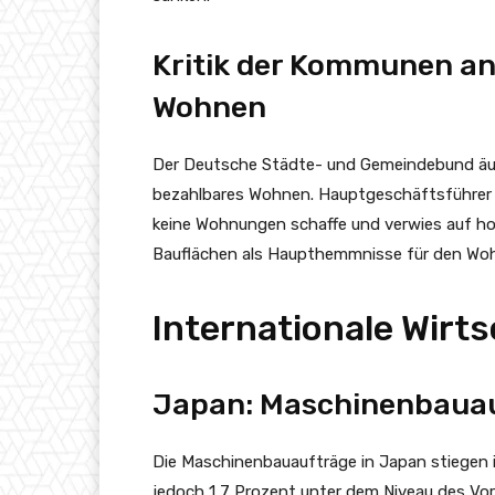
Kritik der Kommunen an
Wohnen
Der Deutsche Städte- und Gemeindebund äuß
bezahlbares Wohnen. Hauptgeschäftsführer A
keine Wohnungen schaffe und verwies auf h
Bauflächen als Haupthemmnisse für den Wo
Internationale Wirt
Japan: Maschinenbauau
Die Maschinenbauaufträge in Japan stiegen 
jedoch 1,7 Prozent unter dem Niveau des Vor