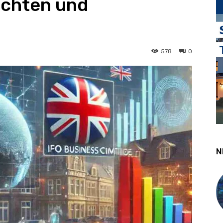
ichten und
578
0
N