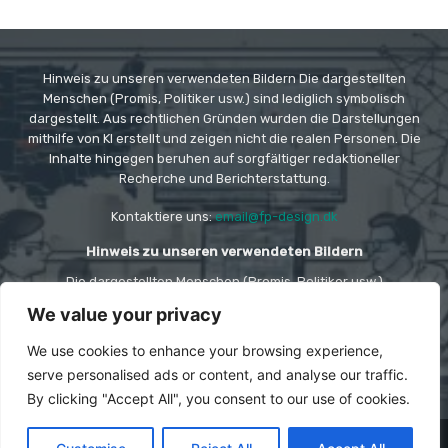
Hinweis zu unseren verwendeten Bildern Die dargestellten
Menschen (Promis, Politiker usw.) sind lediglich symbolisch
dargestellt. Aus rechtlichen Gründen wurden die Darstellungen
mithilfe von KI erstellt und zeigen nicht die realen Personen. Die
Inhalte hingegen beruhen auf sorgfältiger redaktioneller
Recherche und Berichterstattung.
Kontaktiere uns:
email@fp-design.dk
Hinweis zu unseren verwendeten Bildern
Die dargestellten Menschen (Promis, Politiker usw.)
sind lediglich symbolisch dargestellt. Aus rechtlichen
We value your privacy
Gründen wurden die Darstellungen mithilfe von KI
erstellt und zeigen nicht die realen Personen. Die
Inhalte hingegen beruhen auf sorgfältiger
We use cookies to enhance your browsing experience,
redaktioneller Recherche und Berichterstattung.
serve personalised ads or content, and analyse our traffic.
By clicking "Accept All", you consent to our use of cookies.
© Copyright -
FP DESIGN